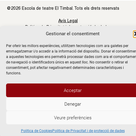
@2026 Escola de teatre El Timbal. Tots els drets reservats
Avís Legal
Politica de Privacitat i de protecció de dades
Gestionar el consentiment
Politica de Cookies
Per oferir les millors experiències, utilitzem tecnologies com ara galetes per
emmagatzemar i/o accedir a la informació del dispositiu. Donar el consentime
a aquestes tecnologies ens permetrà processar dades com ara el comportame
de navegació o identificadors únics en aquest lloc. No consentir o retirar el
consentiment, pot afectar negativament determinades característiques i
funcions.
Acceptar
Denegar
Veure preferències
Politica de Cookies
Politica de Privacitat i de protecció de dades