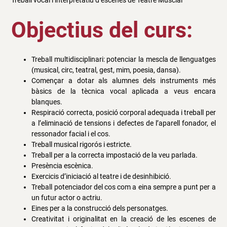
Treball vocal i interpretatiu d’escenes de Teatre Muscial
Objectius del curs:
Treball multidisciplinari: potenciar la mescla de llenguatges
(musical, circ, teatral, gest, mim, poesia, dansa).
Començar a dotar als alumnes dels instruments més
bàsics de la tècnica vocal aplicada a veus encara
blanques.
Respiració correcta, posició corporal adequada i treball per
a l’eliminació de tensions i defectes de l’aparell fonador, el
ressonador facial i el cos.
Treball musical rigorós i estricte.
Treball per a la correcta impostació de la veu parlada.
Presència escènica.
Exercicis d’iniciació al teatre i de desinhibició.
Treball potenciador del cos com a eina sempre a punt per a
un futur actor o actriu.
Eines per a la construcció dels personatges.
Creativitat i originalitat en la creació de les escenes de