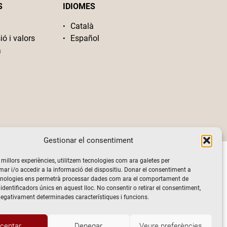
S
IDIOMES
Català
ió i valors
Español
a
Gestionar el consentiment
s millors experiències, utilitzem tecnologies com ara galetes per
 i/o accedir a la informació del dispositiu. Donar el consentiment a
cnologies ens permetrà processar dades com ara el comportament de
identificadors únics en aquest lloc. No consentir o retirar el consentiment,
negativament determinades característiques i funcions.
ceptar
Denegar
Veure preferències