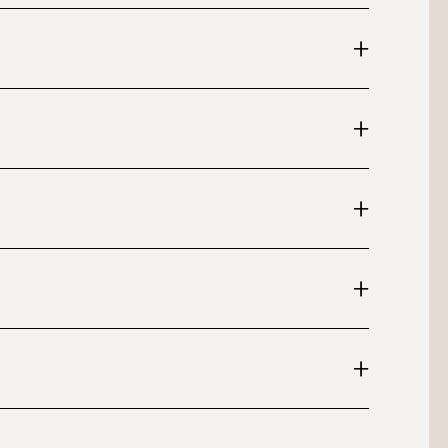
+
+
+
+
+