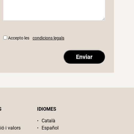
Accepto les
condicions legals
S
IDIOMES
Català
ió i valors
Español