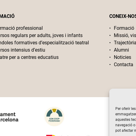
MACIÓ
CONEIX-NO
rmació professional
Formació
rsos regulars per adults, joves i infants
Missió, vis
ndoles formatives d’especialització teatral
Trajectòri
rsos intensius d’estiu
Alumni
atre per a centres educatius
Noticies
Contacta
Per oferir le
emmagatzemar
aquestes te
navegació o 
pot afectar 