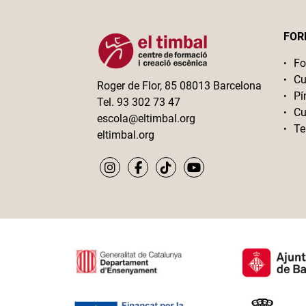
FOR
Fo
Cu
Roger de Flor, 85 08013 Barcelona
Pí
Tel. 93 302 73 47
Cu
escola@eltimbal.org
Te
eltimbal.org