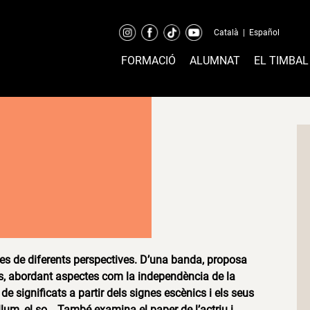
Català
|
Español
FORMACIÓ
ALUMNAT
EL TIMBAL
des de diferents perspectives. D’una banda, proposa
als, abordant aspectes com la independència de la
de significats a partir dels signes escènics i els seus
 llum, el so… També examina el paper de l’actriu i