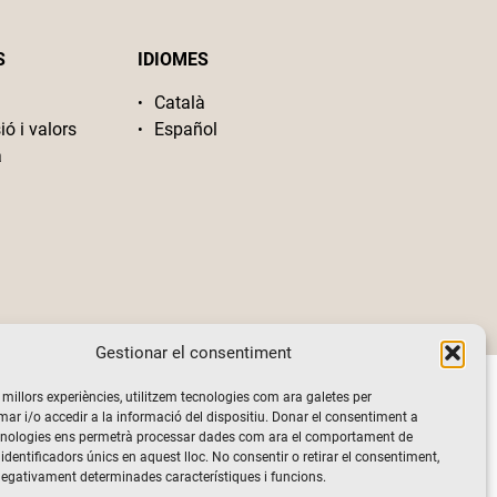
S
IDIOMES
Català
ió i valors
Español
a
Gestionar el consentiment
s millors experiències, utilitzem tecnologies com ara galetes per
 i/o accedir a la informació del dispositiu. Donar el consentiment a
cnologies ens permetrà processar dades com ara el comportament de
identificadors únics en aquest lloc. No consentir o retirar el consentiment,
negativament determinades característiques i funcions.