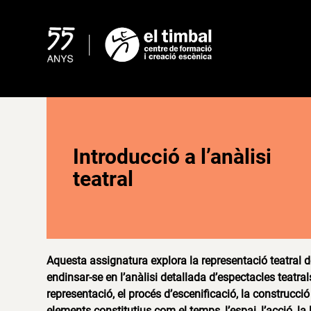
Skip
to
content
Introducció a l’anàlisi
teatral
Aquesta assignatura explora la representació teatral 
endinsar-se en l’anàlisi detallada d’espectacles teatr
representació, el procés d’escenificació, la construcció 
elements constitutius com el temps, l’espai, l’acció, la