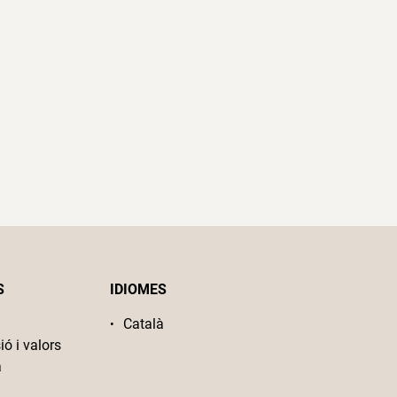
S
IDIOMES
Català
ió i valors
a