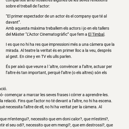
comparteix amb nosaltres algunes de les seves reflexions
sobre el treball de l’actor:
“El primer espectador de un actor és el company que té al
davant”.
Amb aquesta máxima treballem els actors i jo en els tallers
del Màster “L’Actor Cinematogràfic” que fem a
El Timbal
.
I es que no hi ha res que impressioni més a una càmera que la
mirada. Al teatre la veritat és en primer lloc a la veu, després
al gest. En cine y en TV els ulls parlen.
És per això que veure a l ‘altre, convèncer a l’altre, actuar per
l’altre és tan important, perquè l’altre (o els altres) són els
ació.
uió- començar a marcar les seves frases i córrer a aprendre-les.
a relació. Fins que l’actor no té devant a l’altre, no hi ha escena.
uè necessita l’altre de ell, no hi ha veritat per la càmera. Al
 que m’entengui?, necessito que em doni calor?, que m’estimi?,
tir el seu odi?, necessito que em mengi?, que em destrossi?, que