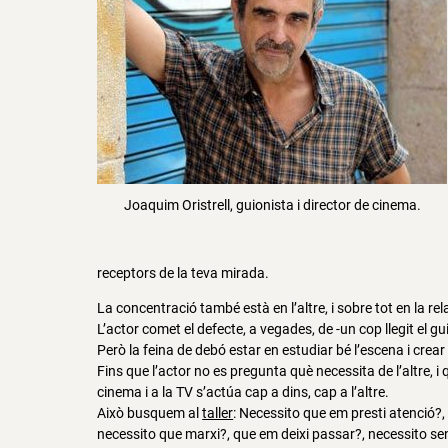
Joaquim Oristrell, guionista i director de cinema.
receptors de la teva mirada.
La concentració també està en l’altre, i sobre tot en la rel
L’actor comet el defecte, a vegades, de -un cop llegit el g
Però la feina de debó estar en estudiar bé l’escena i crear l
Fins que l’actor no es pregunta què necessita de l’altre, i q
cinema i a la TV s’actúa cap a dins, cap a l’altre.
Això busquem al
taller
: Necessito que em presti atenció?,
necessito que marxi?, que em deixi passar?, necessito sen