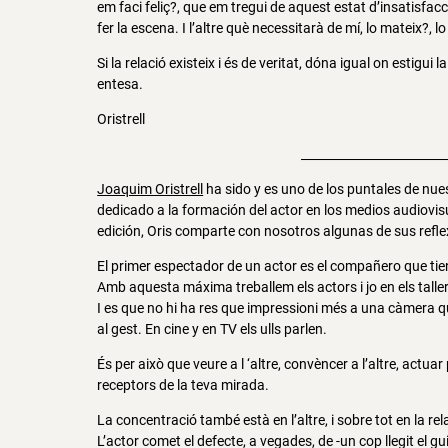
em faci feliç?, que em tregui de aquest estat d’insatisfacc
fer la escena. I l’altre què necessitarà de mí, lo mateix?, 
Si la relació existeix i és de veritat, dóna igual on estig
entesa.
Oristrell
________________________
Joaquim Oristrell
ha sido y es uno de los puntales de nu
dedicado a la formación del actor en los medios audiovi
edición, Oris comparte con nosotros algunas de sus reflex
El primer espectador de un actor es el compañero que tie
Amb aquesta máxima treballem els actors i jo en els tall
I es que no hi ha res que impressioni més a una càmera que 
al gest. En cine y en TV els ulls parlen.
És per això que veure a l ‘altre, convèncer a l’altre, actuar 
receptors de la teva mirada.
La concentració també està en l’altre, i sobre tot en la rel
L’actor comet el defecte, a vegades, de -un cop llegit el g