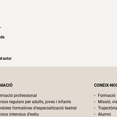
L
oda
l actor
MACIÓ
CONEIX-NO
rmació professional
Formació
rsos regulars per adults, joves i infants
Missió, vis
ndoles formatives d’especialització teatral
Trajectòri
rsos intensius d’estiu
Alumni