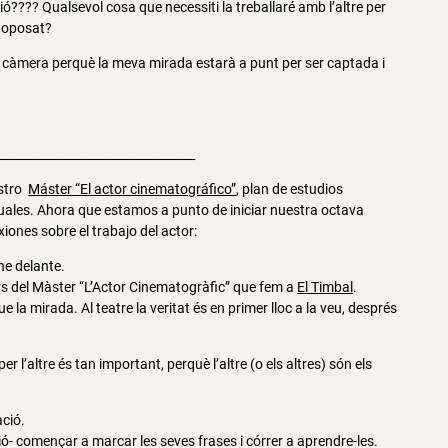
ió???? Qualsevol cosa que necessiti la treballaré amb l’altre per
lo oposat?
ui la càmera perquè la meva mirada estarà a punt per ser captada i
_________________________________
estro
Máster “El actor cinematográfico”
, plan de estudios
suales. Ahora que estamos a punto de iniciar nuestra octava
iones sobre el trabajo del actor:
ne delante.
ers del Màster “L’Actor Cinematogràfic” que fem a
El Timbal
.
la mirada. Al teatre la veritat és en primer lloc a la veu, després
per l’altre és tan important, perquè l’altre (o els altres) són els
ació.
uió- començar a marcar les seves frases i córrer a aprendre-les.