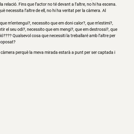
a relació. Fins que l’actor no té devant a l’altre, no hi ha escena.
uè necessita l’altre de ell, no hi ha veritat per la càmera. Al
 que m’entengui?, necessito que em doni calor?, que m’estimi?,
tir el seu odi?, necessito que em mengi?, que em destrossi?, que
ió???? Qualsevol cosa que necessiti la treballaré amb l’altre per
lo oposat?
ui la càmera perquè la meva mirada estarà a punt per ser captada i