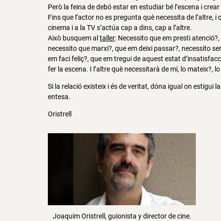
Però la feina de debó estar en estudiar bé l’escena i crear l
Fins que l’actor no es pregunta què necessita de l’altre, i q
cinema i a la TV s’actúa cap a dins, cap a l’altre.
Això busquem al
taller
: Necessito que em presti atenció?,
necessito que marxi?, que em deixi passar?, necessito sen
em faci feliç?, que em tregui de aquest estat d’insatisfacc
fer la escena. I l’altre què necessitarà de mí, lo mateix?, 
Si la relació existeix i és de veritat, dóna igual on estig
entesa.
Oristrell
Joaquim Oristrell, guionista y director de cine.