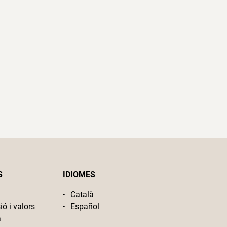
S
IDIOMES
Català
ió i valors
Español
a