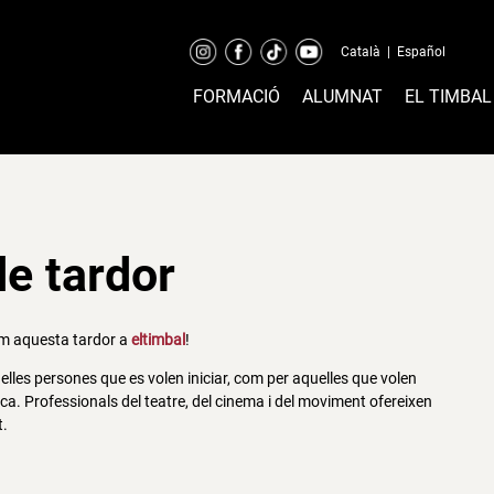
Català
|
Español
FORMACIÓ
ALUMNAT
EL TIMBAL
de tardor
im aquesta tardor a
eltimbal
!
elles persones que es volen iniciar, com per aquelles que volen
a. Professionals del teatre, del cinema i del moviment ofereixen
t.