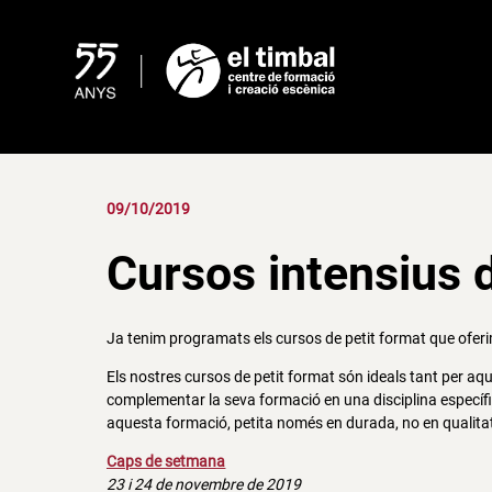
Skip
to
content
09/10/2019
Cursos intensius 
Ja tenim programats els cursos de petit format que ofer
Els nostres cursos de petit format són ideals tant per aqu
complementar la seva formació en una disciplina específic
aquesta formació, petita només en durada, no en qualita
Caps de setmana
23 i 24 de novembre de 2019