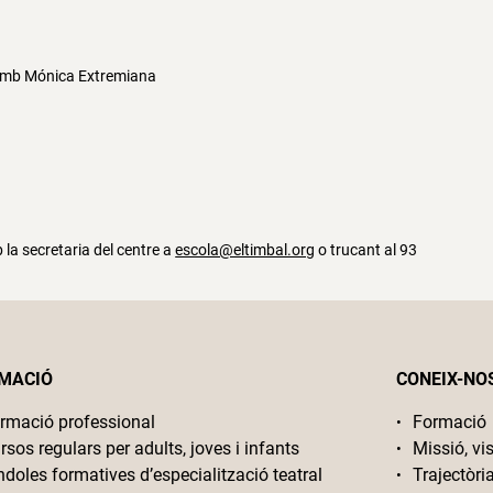
Amb Mónica Extremiana
la secretaria del centre a
escola@eltimbal.org
o trucant al 93
MACIÓ
CONEIX-NO
rmació professional
Formació
rsos regulars per adults, joves i infants
Missió, vis
ndoles formatives d’especialització teatral
Trajectòri