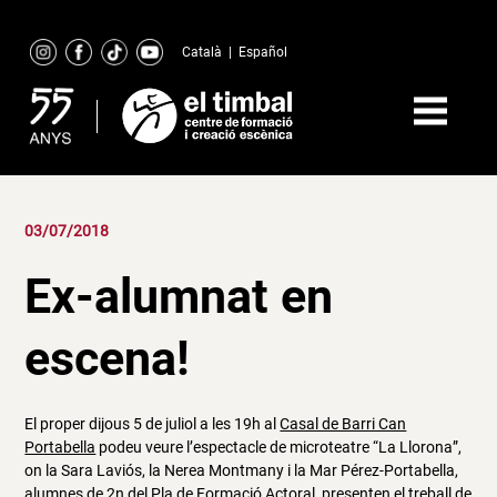
Skip
to
Català
|
Español
content
03/07/2018
Ex-alumnat en
escena!
El proper dijous 5 de juliol a les 19h al
Casal de Barri Can
Portabella
podeu veure l’espectacle de microteatre “La Llorona”,
on la Sara Laviós, la Nerea Montmany i la Mar Pérez-Portabella,
alumnes de 2n del
Pla de Formació Actoral
, presenten el treball de