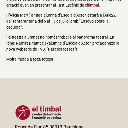
creació que van presentar al Tast Escènic de
eltimbal
.
I l’Alicia Martí, antiga alumna d’Escola d’Actor, estarà a l’
Àtic22
del Tantarantana
del 5 al 15 de juliol amb “Ensayo sobre la
ceguera”.
I el nostre alumnat no només treballa al panorama teatral. En
Ionai Ramírez, també exalumne d’Escola d’Actor, protagonitza la
nova webserie de TV3,
“Patates rosses”
!
Molta merda a tots/totes!!
Roger de Flor, 85 08013 Barcelona