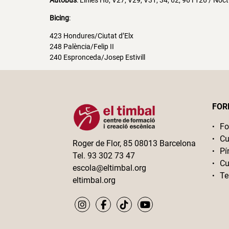
Autobús
: Línies H8, V27, V29, V31, 34, 62, 96 i 126 / Noc
Bicing
:
423 Hondures/Ciutat d’Elx
248 Palència/Felip II
240 Espronceda/Josep Estivill
FOR
Fo
Cu
Roger de Flor, 85 08013 Barcelona
Pí
Tel. 93 302 73 47
Cu
escola@eltimbal.org
Te
eltimbal.org