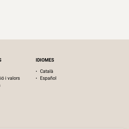
S
IDIOMES
Català
ió i valors
Español
a