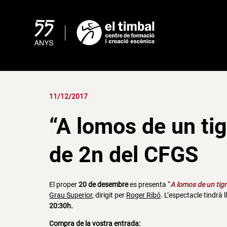
Skip
to
content
11/12/2017
“A lomos de un tig
de 2n del CFGS
El proper
20 de desembre
es presenta “
A lomos de un tigr
Grau Superior
, dirigit per
Roger Ribó
. L’espectacle tindrà l
20:30h.
Compra de la vostra entrada: