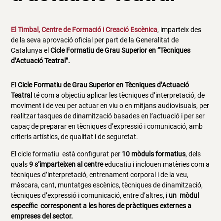
El Timbal, Centre de Formació i Creació Escènica
, imparteix des
de la seva aprovació oficial per part de la Generalitat de
Catalunya el
Cicle Formatiu de Grau Superior en “Tècniques
d’Actuació Teatral”.
El
Cicle Formatiu de Grau Superior en Tècniques d’Actuació
Teatral
té com a objectiu aplicar les tècniques d’interpretació, de
moviment i de veu per actuar en viu o en mitjans audiovisuals, per
realitzar tasques de dinamització basades en l’actuació i per ser
capaç de preparar en tècniques d’expressió i comunicació, amb
criteris artístics, de qualitat i de seguretat.
El cicle formatiu està configurat per
10 mòduls formatius
, dels
quals
9 s’imparteixen al centre
educatiu i inclouen matèries com a
tècniques d’interpretació, entrenament corporal i de la veu,
màscara, cant, muntatges escènics, tècniques de dinamització,
tècniques d’expressió i comunicació, entre d’altres, i
un mòdul
específic corresponent a les hores de pràctiques externes a
empreses del sector.