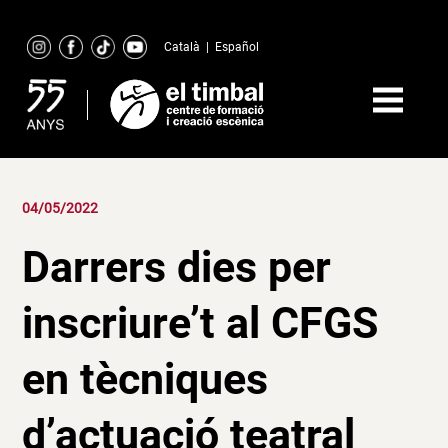
Skip
to
Català
|
Español
content
04/05/2022
Darrers dies per
inscriure’t al CFGS
en tècniques
d’actuació teatral