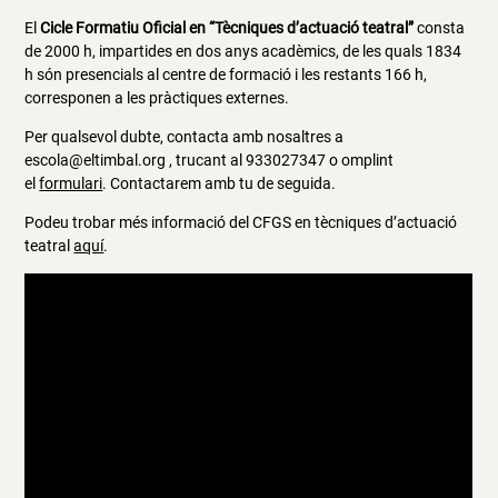
El
Cicle Formatiu Oficial en “Tècniques d’actuació teatral”
consta
de 2000 h, impartides en dos anys acadèmics, de les quals 1834
h són presencials al centre de formació i les restants 166 h,
corresponen a les pràctiques externes.
Per qualsevol dubte, contacta amb nosaltres a
escola@eltimbal.org , trucant al 933027347 o omplint
el
formulari
. Contactarem amb tu de seguida.
Podeu trobar més informació del CFGS en tècniques d’actuació
teatral
aquí
.