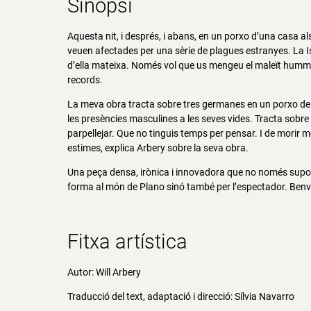
Sinopsi
Aquesta nit, i després, i abans, en un porxo d’una casa a
veuen afectades per una sèrie de plagues estranyes. La Isa
d’ella mateixa. Només vol que us mengeu el maleït hummus 
records.
La meva obra tracta sobre tres germanes en un porxo de 
les presències masculines a les seves vides. Tracta sobr
parpellejar. Que no tinguis temps per pensar. I de morir m
estimes, explica Arbery sobre la seva obra.
Una peça densa, irònica i innovadora que no només suposa 
forma al món de Plano sinó també per l’espectador. Benv
Fitxa artística
Autor: Will Arbery
Traducció del text, adaptació i direcció: Sílvia Navarro