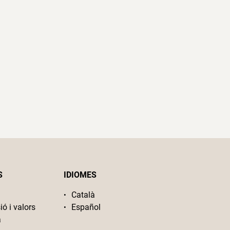
S
IDIOMES
Català
ió i valors
Español
a