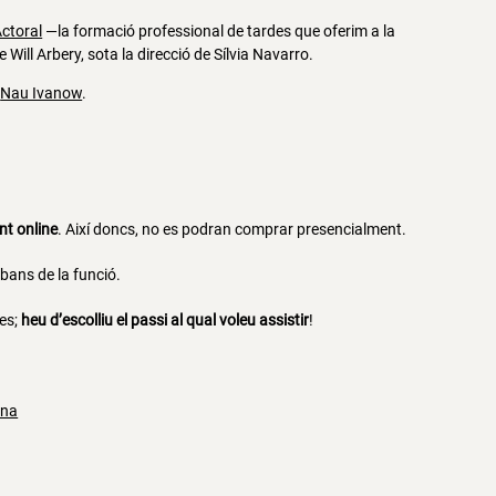
ctoral
—la formació professional de tardes que oferim a la
e Will Arbery, sota la direcció de Sílvia Navarro.
a
Nau Ivanow
.
nt online
. Així doncs, no es podran comprar presencialment.
bans de la funció.
es;
heu d’escolliu el passi al qual voleu assistir
!
ona