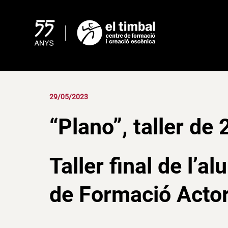
Skip
to
content
29/05/2023
“Plano”, taller de
Taller final de l’a
de Formació Actor