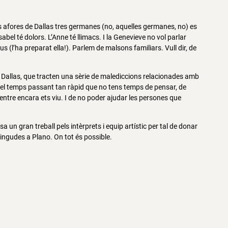
ls afores de Dallas tres germanes (no, aquelles germanes, no) es
bel té dolors. L’Anne té llimacs. I la Genevieve no vol parlar
(l’ha preparat ella!). Parlem de malsons familiars. Vull dir, de
Dallas, que tracten una sèrie de malediccions relacionades amb
e el temps passant tan ràpid que no tens temps de pensar, de
entre encara ets viu. I de no poder ajudar les persones que
un gran treball pels intèrprets i equip artístic per tal de donar
ingudes a Plano. On tot és possible.