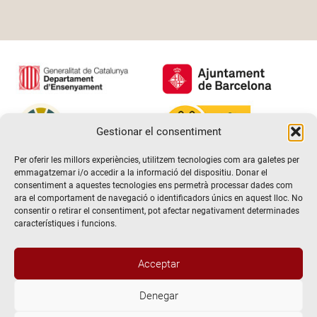
Gestionar el consentiment
Per oferir les millors experiències, utilitzem tecnologies com ara galetes per
emmagatzemar i/o accedir a la informació del dispositiu. Donar el
consentiment a aquestes tecnologies ens permetrà processar dades com
ara el comportament de navegació o identificadors únics en aquest lloc. No
consentir o retirar el consentiment, pot afectar negativament determinades
característiques i funcions.
Acceptar
Denegar
@2026 Escola de teatre El Timbal. Tots els drets reservats