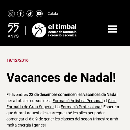
Skip
to
Català
content
19/12/2016
Vacances de Nadal!
El divendres
23 de desembre comencen les vacances de Nadal
per a tots els cursos de la
Formació Artística Personal
, el
Cicle
Formatiu de Grau Superior
i la
Formació Professional
! Esperem
que durant aquest dies carregueu bé les piles per poder
començar el dia 9 de gener les classes del segon trimestre amb
molta energia i ganes!