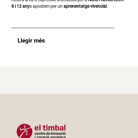
8 i 12 any
s apostem per un
aprenentatge vivencial.
Llegir més