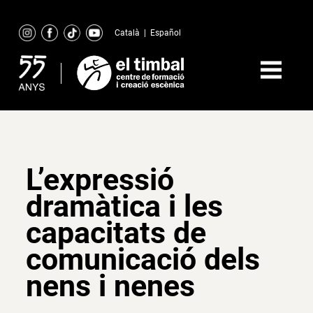
Skip
to
Català
|
Español
content
L’expressió
dramàtica i les
capacitats de
comunicació dels
nens i nenes