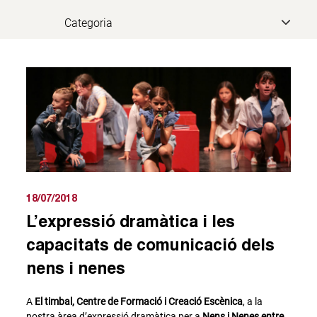
18/07/2018
L’expressió dramàtica i les
capacitats de comunicació dels
nens i nenes
A
El timbal, Centre de Formació i Creació Escènica
, a la
nostra àrea d’expressió dramàtica per a
Nens i Nenes entre