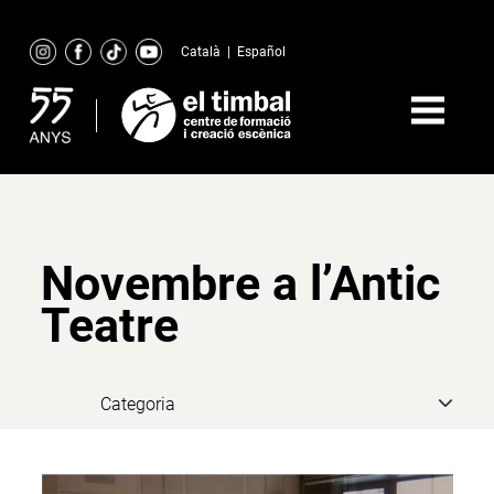
Skip
to
Català
|
Español
content
Novembre a l’Antic
Teatre