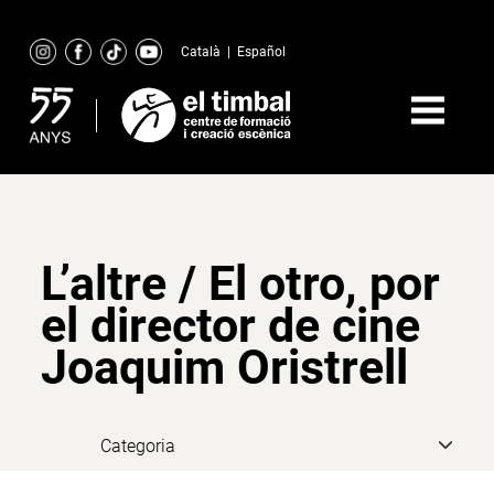
Skip
to
Català
|
Español
content
L’altre / El otro, por
el director de cine
Joaquim Oristrell