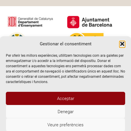
Gestionar el consentiment
Per oferir les millors experiències, utilitzem tecnologies com ara galetes per
emmagatzemar i/o accedir a la informació del dispositiu. Donar el
consentiment a aquestes tecnologies ens permetrà processar dades com
ara el comportament de navegació o identificadors únics en aquest lloc. No
consentir o retirar el consentiment, pot afectar negativament determinades
característiques i funcions.
Acceptar
Denegar
@2026 Escola de teatre El Timbal. Tots els drets reservats
Veure preferències
Avís Legal