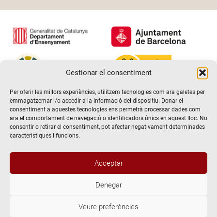
Gestionar el consentiment
Per oferir les millors experiències, utilitzem tecnologies com ara galetes per
emmagatzemar i/o accedir a la informació del dispositiu. Donar el
consentiment a aquestes tecnologies ens permetrà processar dades com
ara el comportament de navegació o identificadors únics en aquest lloc. No
consentir o retirar el consentiment, pot afectar negativament determinades
característiques i funcions.
Acceptar
Denegar
@2026 Escola de teatre El Timbal. Tots els drets reservats
Veure preferències
Avís Legal