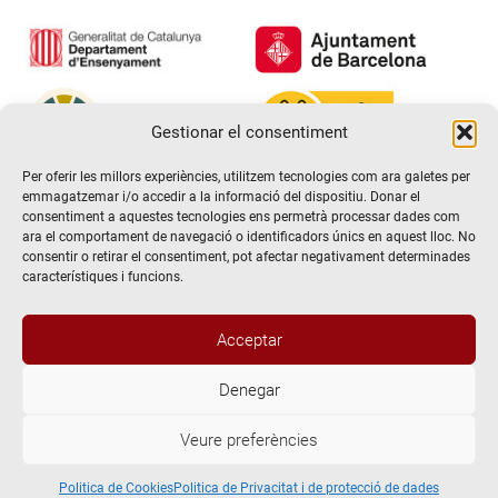
Gestionar el consentiment
Per oferir les millors experiències, utilitzem tecnologies com ara galetes per
emmagatzemar i/o accedir a la informació del dispositiu. Donar el
consentiment a aquestes tecnologies ens permetrà processar dades com
ara el comportament de navegació o identificadors únics en aquest lloc. No
consentir o retirar el consentiment, pot afectar negativament determinades
característiques i funcions.
Acceptar
Denegar
@2026 Escola de teatre El Timbal. Tots els drets reservats
Veure preferències
Avís Legal
Politica de Privacitat i de protecció de dades
Politica de Cookies
Politica de Cookies
Politica de Privacitat i de protecció de dades