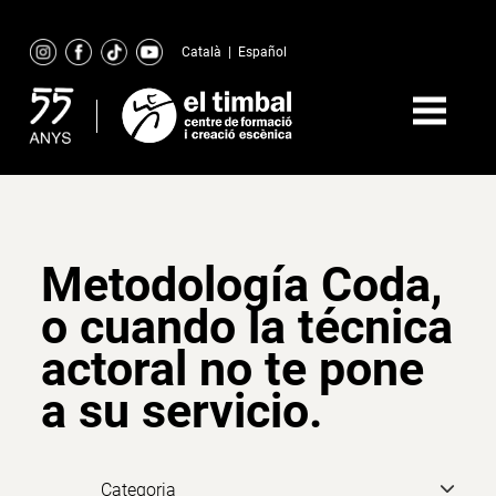
Skip
to
Català
|
Español
content
Metodología Coda,
o cuando la técnica
actoral no te pone
a su servicio.