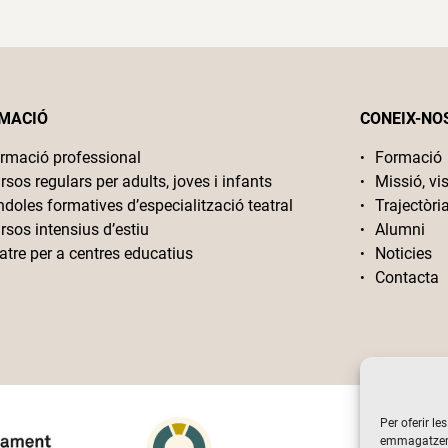
MACIÓ
CONEIX-NO
rmació professional
Formació
rsos regulars per adults, joves i infants
Missió, vis
ndoles formatives d’especialització teatral
Trajectòri
rsos intensius d’estiu
Alumni
atre per a centres educatius
Noticies
Contacta
Per oferir le
emmagatzemar