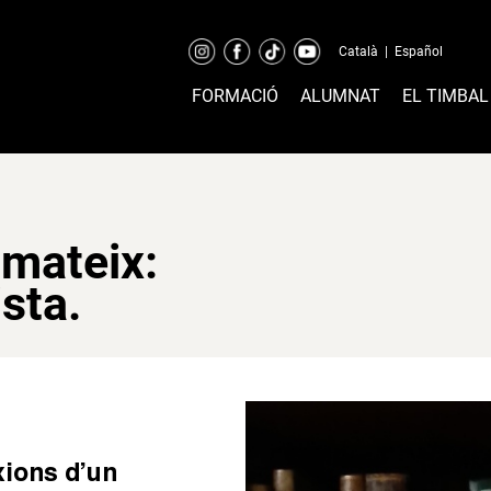
Català
|
Español
FORMACIÓ
ALUMNAT
EL TIMBAL
 mateix:
ista.
xions d’un