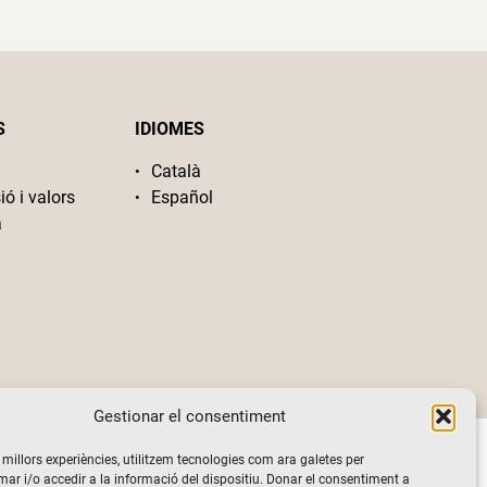
S
IDIOMES
Català
ió i valors
Español
a
Gestionar el consentiment
s millors experiències, utilitzem tecnologies com ara galetes per
 i/o accedir a la informació del dispositiu. Donar el consentiment a