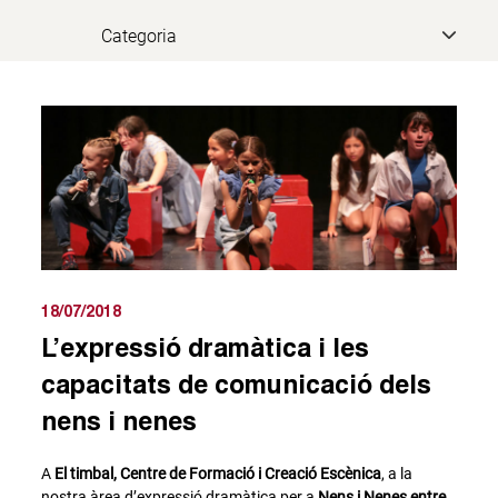
18/07/2018
L’expressió dramàtica i les
capacitats de comunicació dels
nens i nenes
A
El timbal, Centre de Formació i Creació Escènica
, a la
nostra àrea d’expressió dramàtica per a
Nens i Nenes entre