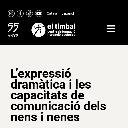
Skip
to
Català
|
Español
content
L’expressió
dramàtica i les
capacitats de
comunicació dels
nens i nenes