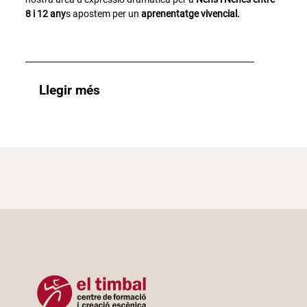
8 i 12 any
s apostem per un
aprenentatge vivencial.
Llegir més