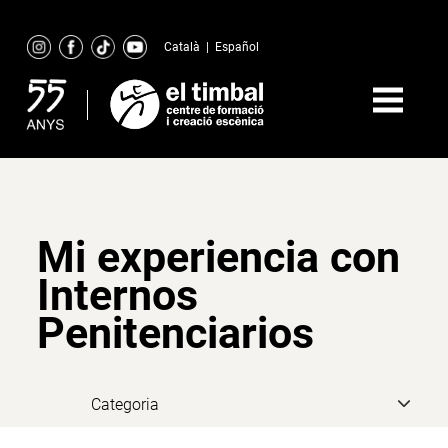
Skip
to
Català
|
Español
content
Mi experiencia con
Internos
Penitenciarios