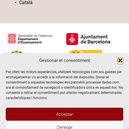
Català
Gestionar el consentiment
Per oferir les millors experiències, utilitzem tecnologies com ara galetes per
emmagatzemar i/o accedir a la informació del dispositiu. Donar el
consentiment a aquestes tecnologies ens permetrà processar dades com
ara el comportament de navegació o identificadors únics en aquest lloc. No
consentir o retirar el consentiment, pot afectar negativament determinades
característiques i funcions.
Acceptar
Denegar
@2026 Escola de teatre El Timbal. Tots els drets reservats