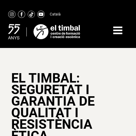
Skip
to
Català
content
EL TIMBAL:
SEGURETAT I
GARANTIA DE
QUALITAT I
RESISTÈNCIA
ÈTICA