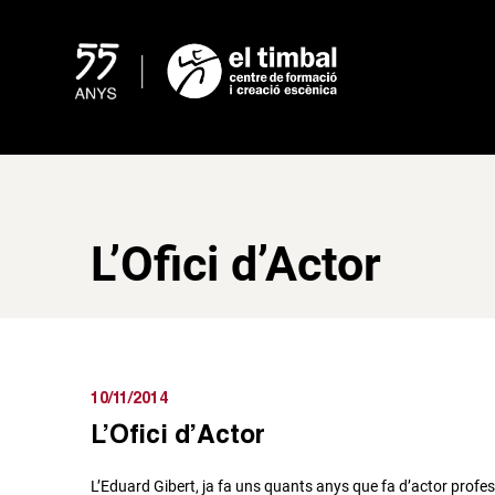
Skip
to
content
L’Ofici d’Actor
10/11/2014
L’Ofici d’Actor
L’Eduard Gibert, ja fa uns quants anys que fa d’actor profe