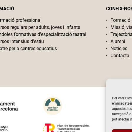
MACIÓ
CONEIX-NO
rmació professional
Formació
rsos regulars per adults, joves i infants
Missió, vis
ndoles formatives d’especialització teatral
Trajectòri
rsos intensius d’estiu
Alumni
atre per a centres educatius
Noticies
Contacta
Per oferir le
emmagatzemar
aquestes te
navegació o 
pot afectar 