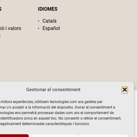
S
IDIOMES
Català
ió i valors
Español
a
Gestionar el consentiment
s millors experiències, utilitzem tecnologies com ara galetes per
 i/o accedir a la informació del dispositiu. Donar el consentiment a
cnologies ens permetrà processar dades com ara el comportament de
identificadors únics en aquest lloc. No consentir o retirar el consentiment,
negativament determinades característiques i funcions.