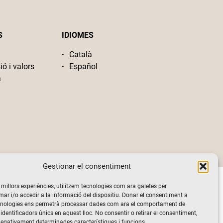
S
IDIOMES
Català
ió i valors
Español
a
Gestionar el consentiment
s millors experiències, utilitzem tecnologies com ara galetes per
 i/o accedir a la informació del dispositiu. Donar el consentiment a
cnologies ens permetrà processar dades com ara el comportament de
identificadors únics en aquest lloc. No consentir o retirar el consentiment,
negativament determinades característiques i funcions.