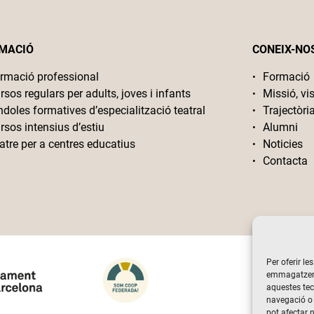
MACIÓ
CONEIX-NO
rmació professional
Formació
rsos regulars per adults, joves i infants
Missió, vis
ndoles formatives d’especialització teatral
Trajectòri
rsos intensius d’estiu
Alumni
atre per a centres educatius
Noticies
Contacta
Per oferir le
emmagatzemar
aquestes te
navegació o 
pot afectar 