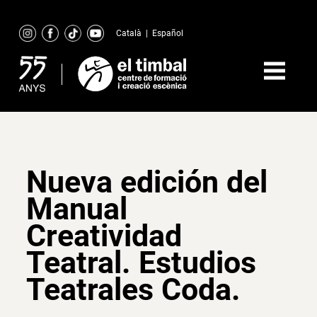
Skip
to
Català
|
Español
content
Nueva edición del
Manual
Creatividad
Teatral. Estudios
Teatrales Coda.