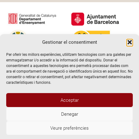
Gestionar el consentiment
Per oferir les millors experiències, utilitzem tecnologies com ara galetes per
emmagatzemar i/o accedir a la informació del dispositiu. Donar el
consentiment a aquestes tecnologies ens permetrà processar dades com
ara el comportament de navegació o identificadors únics en aquest lloc. No
consentir o retirar el consentiment, pot afectar negativament determinades
característiques i funcions.
Acceptar
Denegar
@2026 Escola de teatre El Timbal. Tots els drets reservats
Veure preferències
Avís Legal
Politica de Privacitat i de protecció de dades