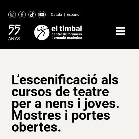
Skip
to
Català
|
Español
content
L’escenificació als
cursos de teatre
per a nens i joves.
Mostres i portes
obertes.