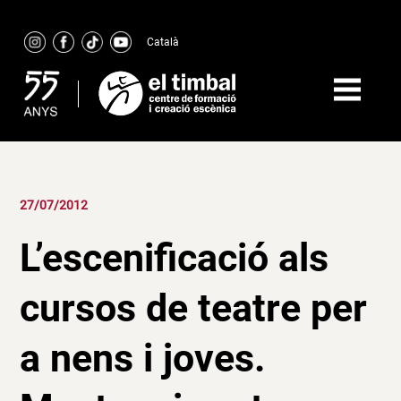
Skip
to
Català
content
27/07/2012
L’escenificació als
cursos de teatre per
a nens i joves.