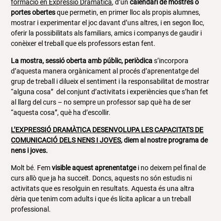
formació en Expressió Dramàtica
, d’un
calendari de mostres o
portes obertes
que permetin, en primer lloc als propis alumnes,
mostrar i experimentar el joc davant d’uns altres, i en segon lloc,
oferir la possibilitats als familiars, amics i companys de gaudir i
conèixer el treball que els professors estan fent.
La mostra, sessió oberta amb públic, periòdica
s’incorpora
d’aquesta manera orgànicament al procés d’aprenentatge del
grup de treball i dilueix el sentiment i la responsabilitat de mostrar
“alguna cosa” del conjunt d’activitats i experiències que s’han fet
al llarg del curs – no sempre un professor sap què ha de ser
“aquesta cosa”, què ha d’escollir.
L’EXPRESSIÓ DRAMÀTICA DESENVOLUPA LES CAPACITATS DE
COMUNICACIÓ DELS NENS I JOVES
, diem al nostre programa de
nens i joves.
Molt bé. Fem
visible aquest aprenentatge
i no deixem pel final de
curs allò que ja ha succeït. Doncs, aquests no són estudis ni
activitats que es resolguin en resultats. Aquesta és una altra
dèria que tenim com adults i que és lícita aplicar a un treball
professional.