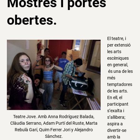
Mostres i portes
obertes.
El teatre, i
per extensió
les arts
escèniques
en general,
és una de les
més
temptadores
de les arts.
En ell, el
participant
s’exalta i
Teatre Jove. Amb Anna Rodríguez Balada,
s’allibera;
Clàudia Serrano, Adam Purtí del Ruste, Marta
aspira a
Rebulà Garí, Quim Ferrer Jori y Alejandro
divertir-se
Sànchez.
amb la