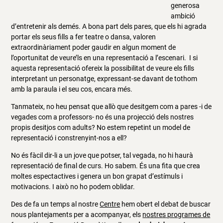
generosa
ambició
d’entretenir als demés. A bona part dels pares, que els hi agrada
portar els seus fills a fer teatre o dansa, valoren
extraordinàriament poder gaudir en algun moment de
l’oportunitat de veure’ls en una representació a l’escenari. I si
aquesta representació ofereix la possibilitat de veure els fills
interpretant un personatge, expressant-se davant de tothom
amb la paraula i el seu cos, encara més.
Tanmateix, no heu pensat que allò que desitgem com a pares -i de
vegades com a professors- no és una projecció dels nostres
propis desitjos com adults? No estem repetint un model de
representació i constrenyint-nos a ell?
No és fàcil dir-li a un jove que potser, tal vegada, no hi haurà
representació de final de curs. Ho sabem. És una fita que crea
moltes espectactives i genera un bon grapat d’estímuls i
motivacions. I això no ho podem oblidar.
Des de fa un temps al nostre
Centre
hem obert el debat de buscar
nous plantejaments per a acompanyar, els
nostres programes de