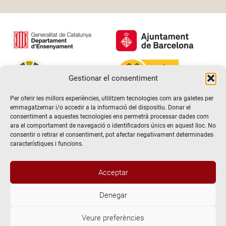
Gestionar el consentiment
Per oferir les millors experiències, utilitzem tecnologies com ara galetes per
emmagatzemar i/o accedir a la informació del dispositiu. Donar el
consentiment a aquestes tecnologies ens permetrà processar dades com
ara el comportament de navegació o identificadors únics en aquest lloc. No
consentir o retirar el consentiment, pot afectar negativament determinades
característiques i funcions.
Acceptar
Denegar
@2026 Escola de teatre El Timbal. Tots els drets reservats
Veure preferències
Avís Legal