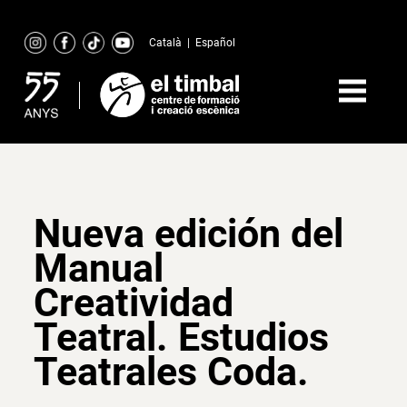
Skip
to
Català
|
Español
content
Nueva edición del
Manual
Creatividad
Teatral. Estudios
Teatrales Coda.