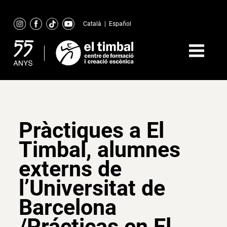
Skip
to
Català
|
Español
content
Pràctiques a El
Timbal, alumnes
externs de
l’Universitat de
Barcelona
/Prácticas en El