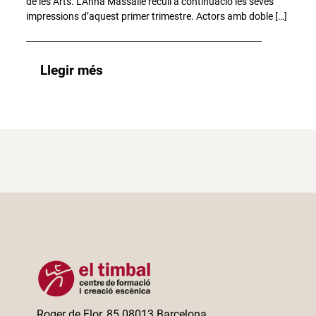
de les Arts. L’Anna Massallé recull a continuació les seves
impressions d’aquest primer trimestre. Actors amb doble […]
Llegir més
Roger de Flor, 85 08013 Barcelona