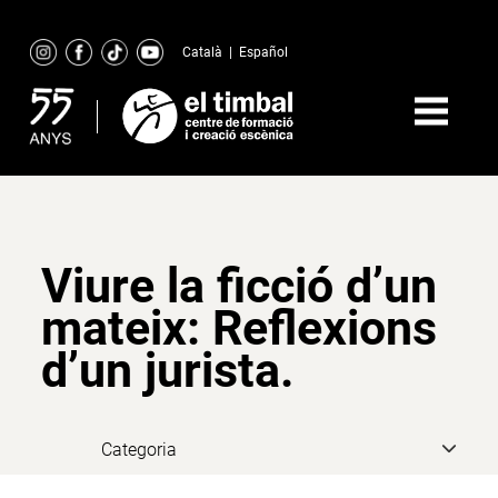
Skip
to
Català
|
Español
content
Viure la ficció d’un
mateix: Reflexions
d’un jurista.