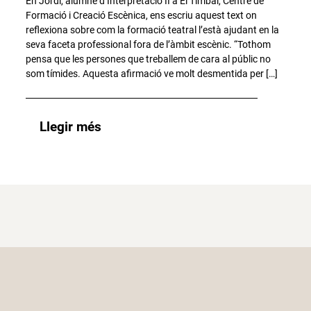
En Jordi, alumne d’Interpretació II a El Timbal, Centre de
Formació i Creació Escènica, ens escriu aquest text on
reflexiona sobre com la formació teatral l’està ajudant en la
seva faceta professional fora de l’àmbit escènic. “Tothom
pensa que les persones que treballem de cara al públic no
som tímides. Aquesta afirmació ve molt desmentida per […]
Llegir més