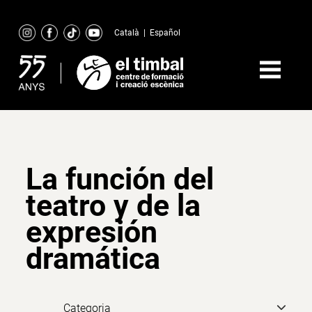
Skip
to
Català
|
Español
content
La función del
teatro y de la
expresión
dramática