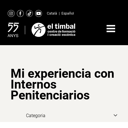
Skip
to
Català
|
Español
content
Mi experiencia con
Internos
Penitenciarios