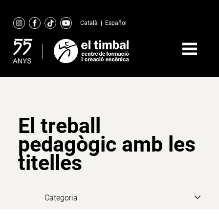
Skip
to
Català
|
Español
content
El treball
pedagògic amb les
titelles