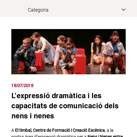
18/07/2018
L’expressió dramàtica i les
capacitats de comunicació dels
nens i nenes
A
El timbal, Centre de Formació i Creació Escènica
, a la
nostra àrea d’expressió dramàtica per a
Nens i Nenes entre