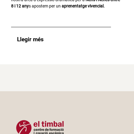
8 i 12 any
s apostem per un
aprenentatge vivencial.
Llegir més