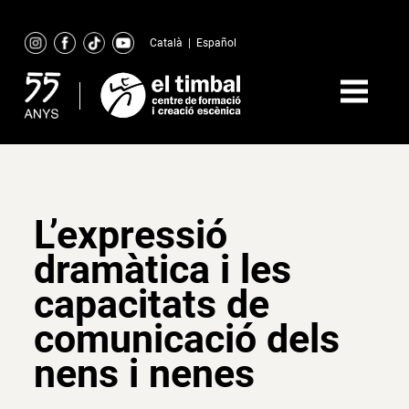
Skip
to
Català
|
Español
content
L’expressió
dramàtica i les
capacitats de
comunicació dels
nens i nenes