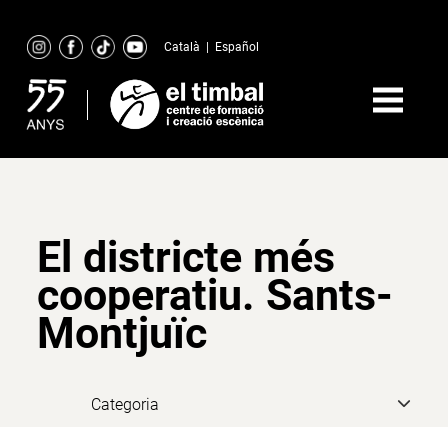
Skip
to
Català
|
Español
content
El districte més
cooperatiu. Sants-
Montjuïc