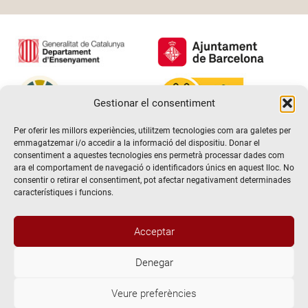
Gestionar el consentiment
Per oferir les millors experiències, utilitzem tecnologies com ara galetes per
emmagatzemar i/o accedir a la informació del dispositiu. Donar el
consentiment a aquestes tecnologies ens permetrà processar dades com
ara el comportament de navegació o identificadors únics en aquest lloc. No
consentir o retirar el consentiment, pot afectar negativament determinades
característiques i funcions.
Acceptar
Denegar
@2026 Escola de teatre El Timbal. Tots els drets reservats
Veure preferències
Avís Legal