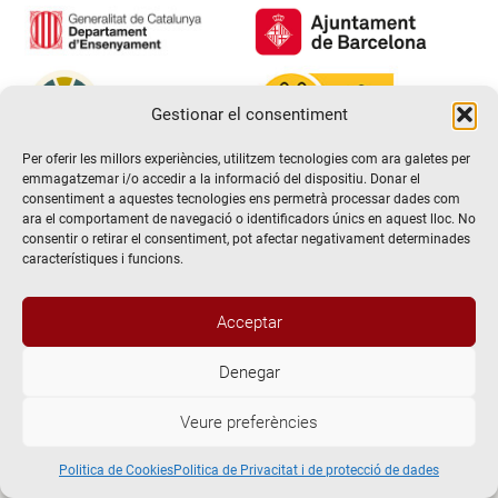
Gestionar el consentiment
Per oferir les millors experiències, utilitzem tecnologies com ara galetes per
emmagatzemar i/o accedir a la informació del dispositiu. Donar el
consentiment a aquestes tecnologies ens permetrà processar dades com
ara el comportament de navegació o identificadors únics en aquest lloc. No
consentir o retirar el consentiment, pot afectar negativament determinades
característiques i funcions.
Acceptar
Denegar
@2026 Escola de teatre El Timbal. Tots els drets reservats
Veure preferències
Avís Legal
Politica de Privacitat i de protecció de dades
Politica de Cookies
Politica de Cookies
Politica de Privacitat i de protecció de dades