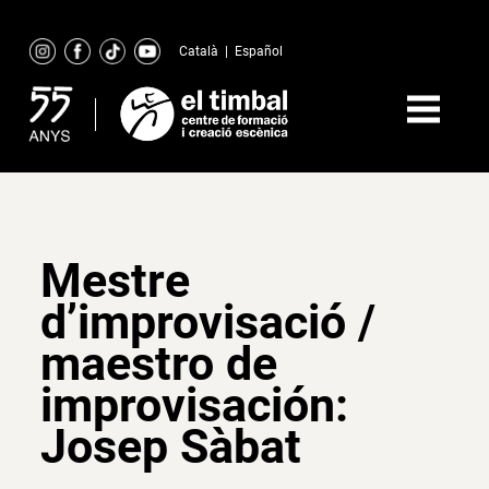
Skip
to
Català
|
Español
content
Mestre
d’improvisació /
maestro de
improvisación:
Josep Sàbat