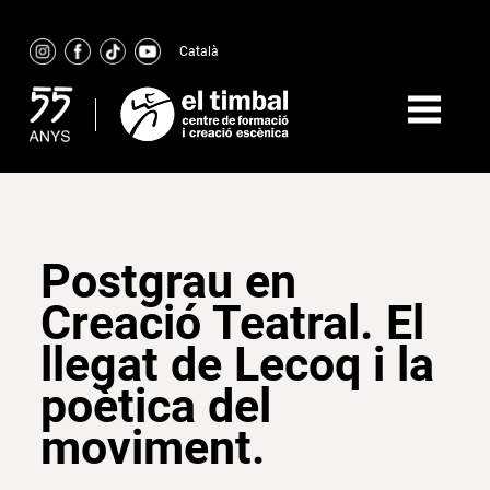
Skip
to
Català
content
Postgrau en
Creació Teatral. El
llegat de Lecoq i la
poètica del
moviment.