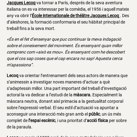
Jacques Lecoq
va tornar a París, després de la seva aventura
italiana on es va interessar per la comèdia, el 1956 i aquell mateix
any va obrir l’
École internationale de théâtre Jacques Lecoq
. Des
d’aleshores, la formació conformaria el seu hàbitat principal de
treball fins a la seva mort.
«És en el fet d’ensenyar que puc continuar la meva indagació
sobre el coneixement del moviment. És ensenyant quan millor
comprenc com «això es mou». És ensenyant com he descobert
que el cos sap coses que el cap encara no sap! Aquesta cerca
m’apassiona”.
Lecoq
va orientar l’entrenament dels seus actors de manera que
s’animessin a investigar noves maneres d’actuar a què
s’adaptessin millor. Una part important del treball d’investigació
actoral la va dedicar a l’estudi de la
màscara.
Especialment la
màscara neutra, donant així primacia a la gestualitat corporal
sobre l’expressió verbal. El seu estil d’actuació va apuntar a
aconseguir una interacció més gran amb el
públic
, un ús més
complet de
l’espai escènic
, i una prioritat d’
acció física
per sobre
de la paraula.