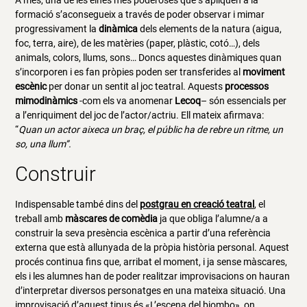
formació s’aconsegueix a través de poder observar i mimar
progressivament la
dinàmica
dels elements de la natura (aigua,
foc, terra, aire), de les matèries (paper, plàstic, cotó…), dels
animals, colors, llums, sons… Doncs aquestes dinàmiques quan
s’incorporen i es fan pròpies poden ser transferides al
moviment
escènic
per donar un sentit al joc teatral. Aquests
processos
mimodinàmics
-com els va anomenar
Lecoq
– són essencials per
a l’enriquiment del joc de l’actor/actriu. Ell mateix afirmava:
“
Quan un actor aixeca un braç, el públic ha de rebre un ritme, un
so, una llum”.
Construir
Indispensable també dins del
postgrau en creació teatral
, el
treball amb
màscares de comèdia
ja que obliga l’alumne/a a
construir la seva presència escènica a partir d’una referència
externa que està allunyada de la pròpia història personal. Aquest
procés continua fins que, arribat el moment, i ja sense màscares,
els i les alumnes han de poder realitzar improvisacions on hauran
d’interpretar diversos personatges en una mateixa situació. Una
improvisació d’aquest tipus és «L’escena del biombo», on