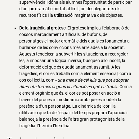
supervivència i dóna als alumnes l’oportunitat de participar
d’un joc dramàtic portat al límit, on desplegar tots els
recursos físics i la utilització imaginativa dels objectes.
De la tragèdia al grotesc
: El grotesc implica l’elaboració de
cossos marcadament artificials, de bufons, de
personatges el motor dramàtic dels quals es fonamenta a
burlar-se de les conviccions més arrelades a la societat.
Aquests tendeixen a subvertir les situacions, a recargolar-
les, a imposar una lògica inversa, busquen allò insòlit, la
deformació del que és quotidianament assumit. A les
tragèdies, el cor es treballa com a element essencial, com a
cos col·lectiu, com «
una mena de cèl·lula que pot adoptar
diferents formes segons la situació en què es trobi»
. Com a
element orgànic que és, el cor es pot posar en acció a
través del procés mimodinàmic amb què es modela la
presència d’un personatge. La dinàmica del cor i la
utilització que fa de l’espai i del temps prepara l’aparició i
balanceja la presència de l’altre gran protagonista de la
tragèdia: l’heroi o l’heroïna.