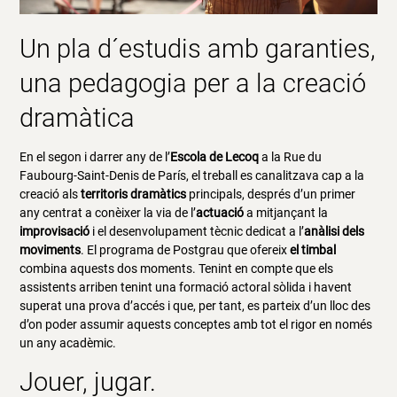
Un pla d´estudis amb garanties,
una pedagogia per a la creació
dramàtica
En el segon i darrer any de l’
Escola de Lecoq
a la Rue du
Faubourg-Saint-Denis de París, el treball es canalitzava cap a la
creació als
territoris dramàtics
principals, després d’un primer
any centrat a conèixer la via de l’
actuació
a mitjançant la
improvisació
i el desenvolupament tècnic dedicat a l’
anàlisi dels
moviments
. El programa de Postgrau que ofereix
el timbal
combina aquests dos moments. Tenint en compte que els
assistents arriben tenint una formació actoral sòlida i havent
superat una prova d’accés i que, per tant, es parteix d’un lloc des
d’on poder assumir aquests conceptes amb tot el rigor en només
un any acadèmic.
Jouer, jugar.