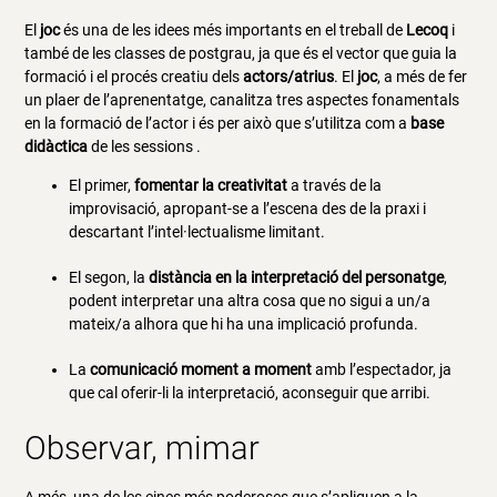
El
joc
és una de les idees més importants en el treball de
Lecoq
i
també de les classes de postgrau, ja que és el vector que guia la
formació i el procés creatiu dels
actors/atrius
. El
joc
, a més de fer
un plaer de l’aprenentatge, canalitza tres aspectes fonamentals
en la formació de l’actor i és per això que s’utilitza com a
base
didàctica
de les sessions .
El primer,
fomentar la creativitat
a través de la
improvisació, apropant-se a l’escena des de la praxi i
descartant l’intel·lectualisme limitant.
El segon, la
distància en la interpretació del personatge
,
podent interpretar una altra cosa que no sigui a un/a
mateix/a alhora que hi ha una implicació profunda.
La
comunicació moment a moment
amb l’espectador, ja
que cal oferir-li la interpretació, aconseguir que arribi.
Observar, mimar
A més, una de les eines més poderoses que s’apliquen a la