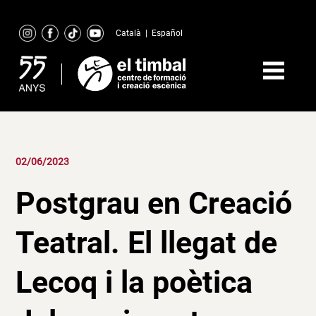
Skip
to
Català
|
Español
content
02/06/2023
Postgrau en Creació
Teatral. El llegat de
Lecoq i la poètica