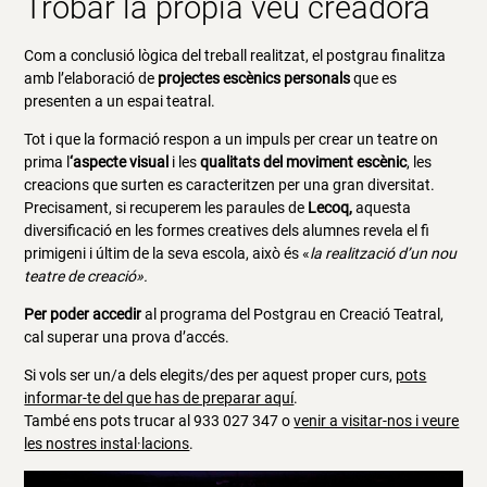
Trobar la pròpia veu creadora
Com a conclusió lògica del treball realitzat, el postgrau finalitza
amb l’elaboració de
projectes escènics personals
que es
presenten a un espai teatral.
Tot i que la formació respon a un impuls per crear un teatre on
prima l
‘aspecte visual
i les
qualitats del moviment escènic
, les
creacions que surten es caracteritzen per una gran diversitat.
Precisament, si recuperem les paraules de
Lecoq,
aquesta
diversificació en les formes creatives dels alumnes revela el fi
primigeni i últim de la seva escola, això és «
la realització d’un nou
teatre de creació».
Per poder accedir
al programa del Postgrau en Creació Teatral,
cal superar una prova d’accés.
Si vols ser un/a dels elegits/des per aquest proper curs,
pots
informar-te del que has de preparar aquí
.
També ens pots trucar al 933 027 347 o
venir a visitar-nos i veure
les nostres instal·lacions
.