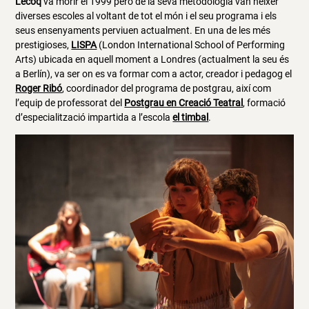
Lecoq
va morir el 1999 però de la seva metodologia van néixer
diverses escoles al voltant de tot el món i el seu programa i els
seus ensenyaments perviuen actualment. En una de les més
prestigioses,
LISPA
(London International School of Performing
Arts) ubicada en aquell moment a Londres (actualment la seu és
a Berlín), va ser on es va formar com a actor, creador i pedagog el
Roger Ribó
, coordinador del programa de postgrau, així com
l’equip de professorat del
Postgrau en Creació Teatral
, formació
d’especialització impartida a l’escola
el timbal
.