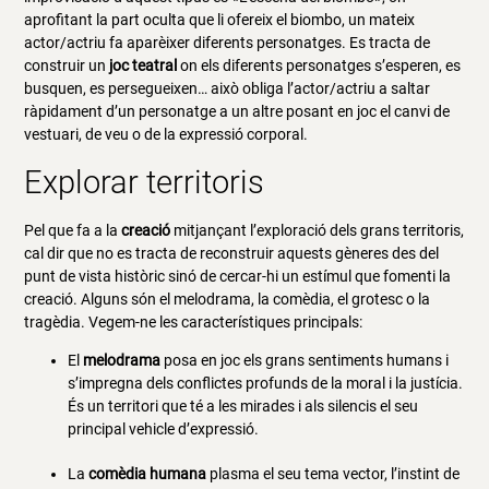
aprofitant la part oculta que li ofereix el biombo, un mateix
actor/actriu fa aparèixer diferents personatges. Es tracta de
construir un
joc teatral
on els diferents personatges s’esperen, es
busquen, es persegueixen… això obliga l’actor/actriu a saltar
ràpidament d’un personatge a un altre posant en joc el canvi de
vestuari, de veu o de la expressió corporal.
Explorar territoris
Pel que fa a la
creació
mitjançant l’exploració dels grans territoris,
cal dir que no es tracta de reconstruir aquests gèneres des del
punt de vista històric sinó de cercar-hi un estímul que fomenti la
creació. Alguns són el melodrama, la comèdia, el grotesc o la
tragèdia. Vegem-ne les característiques principals:
El
melodrama
posa en joc els grans sentiments humans i
s’impregna dels conflictes profunds de la moral i la justícia.
És un territori que té a les mirades i als silencis el seu
principal vehicle d’expressió.
La
comèdia humana
plasma el seu tema vector, l’instint de