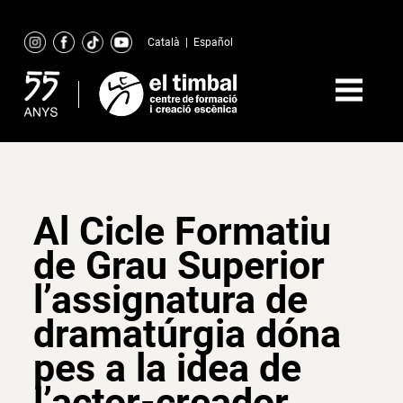
Skip
to
Català
|
Español
content
Al Cicle Formatiu
de Grau Superior
l’assignatura de
dramatúrgia dóna
pes a la idea de
l’actor-creador