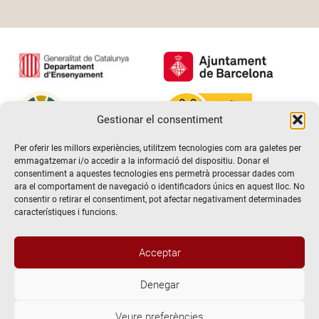
Gestionar el consentiment
Per oferir les millors experiències, utilitzem tecnologies com ara galetes per
emmagatzemar i/o accedir a la informació del dispositiu. Donar el
consentiment a aquestes tecnologies ens permetrà processar dades com
ara el comportament de navegació o identificadors únics en aquest lloc. No
consentir o retirar el consentiment, pot afectar negativament determinades
característiques i funcions.
Acceptar
Denegar
@2026 Escola de teatre El Timbal. Tots els drets reservats
Veure preferències
Avís Legal