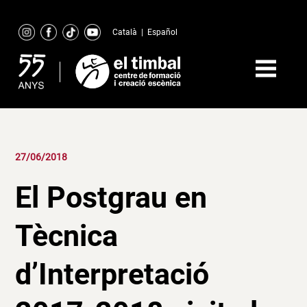
Skip
to
Català
|
Español
content
27/06/2018
El Postgrau en
Tècnica
d’Interpretació