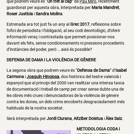
que podrem veure és “
Un tret al cap
” de
Pau Miró
, recentment
guardonat per aquesta obra, interpretada per
Maria Mandret
,
Roser Justícia
i
Sandra Molins
.
Estrenada ara tot just fa un any al
Grec 2017
, reflexiona sobre
l’ofici de periodista i l’obligació, al seu codi deontològic, d’oferir
informació veraç i contrastada que permeti posicionar-nos
davant els fets, sense condicionaments ni pressions procedents
d’instàncies del poder, però … això és possible?
DEFENSA DE DAMA I LA VIOLÈNCIA DE GÈNERE
La segona obra que podrem veure és “
Defensa de Dama
” d’
Isabel
Carmona
i
Joaquín Hinojosa
, dos històrics del teatre valencià i
espanyol que al principi del 2000 van realitzar una intensa tasca
de documentació i treball de camp per crear sense dubte una de
les obres més crues i denunciadoras de la violència de gènere
contra les dones, un dels crims encoberts desgraciadament més
habituals de la nostra societat.
Serà interpretada per
Jordi Ciurana
,
Aitziber Doistua
i
Àlex Saiz
.
METODOLOGIA CODA I