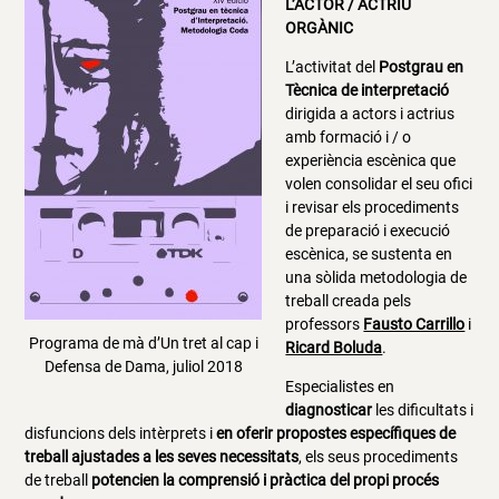
L’ACTOR / ACTRIU
ORGÀNIC
L’activitat del
Postgrau en
Tècnica de interpretació
dirigida a actors i actrius
amb formació i / o
experiència escènica que
volen consolidar el seu ofici
i revisar els procediments
de preparació i execució
escènica, se sustenta en
una sòlida metodologia de
treball creada pels
professors
Fausto Carrillo
i
Programa de mà d’Un tret al cap i
Ricard Boluda
.
Defensa de Dama, juliol 2018
Especialistes en
diagnosticar
les dificultats i
disfuncions dels intèrprets i
en oferir propostes específiques de
treball ajustades a les seves necessitats
, els seus procediments
de treball
potencien la comprensió i pràctica del propi procés