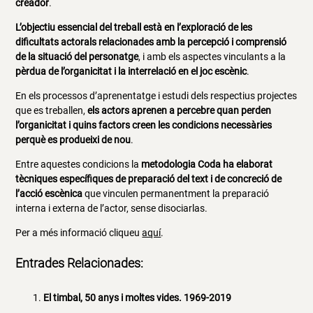
creador
.
L’objectiu essencial del treball està en l’exploració de les
dificultats actorals relacionades amb la percepció i comprensió
de la situació del personatge
, i amb els aspectes vinculants a la
pèrdua de l’organicitat i la interrelació en el joc escènic
.
En els processos d’aprenentatge i estudi dels respectius projectes
que es treballen,
els actors aprenen a percebre quan perden
l’organicitat i quins factors creen les condicions necessàries
perquè es produeixi de nou
.
Entre aquestes condicions la
metodologia Coda
ha elaborat
tècniques específiques de preparació del text i de concreció de
l’acció escènica
que vinculen permanentment la preparació
interna i externa de l’actor, sense disociarlas.
Per a més informació cliqueu
aquí
.
Entrades Relacionades:
El timbal, 50 anys i moltes vides. 1969-2019