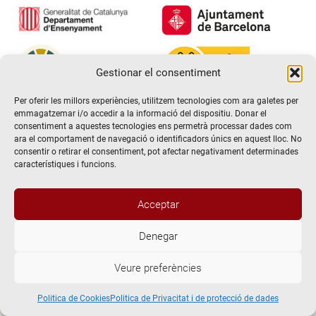
Gestionar el consentiment
Per oferir les millors experiències, utilitzem tecnologies com ara galetes per
emmagatzemar i/o accedir a la informació del dispositiu. Donar el
consentiment a aquestes tecnologies ens permetrà processar dades com
ara el comportament de navegació o identificadors únics en aquest lloc. No
consentir o retirar el consentiment, pot afectar negativament determinades
característiques i funcions.
Acceptar
Denegar
@2026 Escola de teatre El Timbal. Tots els drets reservats
Veure preferències
Avís Legal
Politica de Privacitat i de protecció de dades
Politica de Cookies
Politica de Cookies
Politica de Privacitat i de protecció de dades