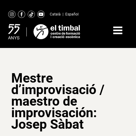
Skip
to
Català
|
Español
content
Mestre
d’improvisació /
maestro de
improvisación:
Josep Sàbat