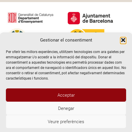
Gestionar el consentiment
Per oferir les millors experiències, utilitzem tecnologies com ara galetes per
emmagatzemar i/o accedir a la informació del dispositiu. Donar el
consentiment a aquestes tecnologies ens permetrà processar dades com
ara el comportament de navegació o identificadors únics en aquest lloc. No
consentir o retirar el consentiment, pot afectar negativament determinades
característiques i funcions.
Acceptar
Denegar
@2026 Escola de teatre El Timbal. Tots els drets reservats
Veure preferències
Avís Legal
Politica de Privacitat i de protecció de dades