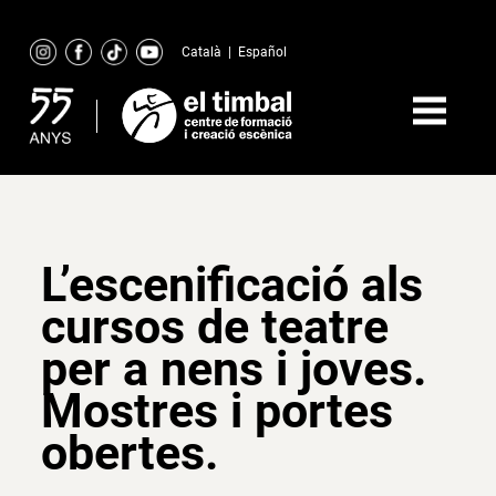
Skip
to
Català
|
Español
content
L’escenificació als
cursos de teatre
per a nens i joves.
Mostres i portes
obertes.