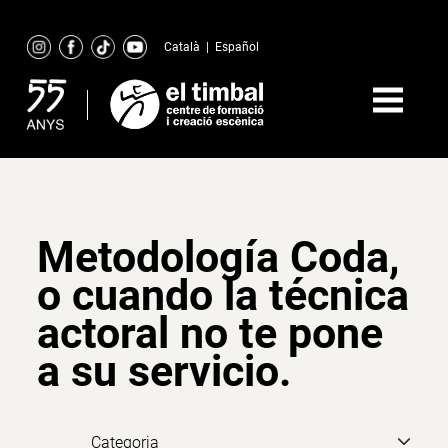
Skip
to
Català
|
Español
content
Metodología Coda,
o cuando la técnica
actoral no te pone
a su servicio.