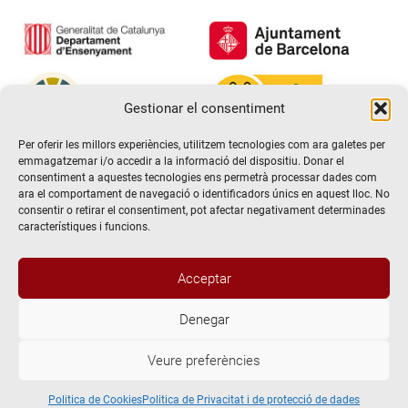
Gestionar el consentiment
Per oferir les millors experiències, utilitzem tecnologies com ara galetes per
emmagatzemar i/o accedir a la informació del dispositiu. Donar el
consentiment a aquestes tecnologies ens permetrà processar dades com
ara el comportament de navegació o identificadors únics en aquest lloc. No
consentir o retirar el consentiment, pot afectar negativament determinades
característiques i funcions.
Acceptar
Denegar
@2026 Escola de teatre El Timbal. Tots els drets reservats
Veure preferències
Avís Legal
Politica de Privacitat i de protecció de dades
Politica de Cookies
Politica de Cookies
Politica de Privacitat i de protecció de dades