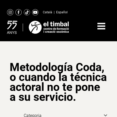
Skip
to
Català
|
Español
content
Metodología Coda,
o cuando la técnica
actoral no te pone
a su servicio.