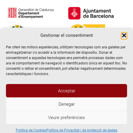
Gestionar el consentiment
Per oferir les millors experiències, utilitzem tecnologies com ara galetes per
emmagatzemar i/o accedir a la informació del dispositiu. Donar el
consentiment a aquestes tecnologies ens permetrà processar dades com
ara el comportament de navegació o identificadors únics en aquest lloc. No
consentir o retirar el consentiment, pot afectar negativament determinades
característiques i funcions.
Acceptar
Denegar
@2026 Escola de teatre El Timbal. Tots els drets reservats
Veure preferències
Avís Legal
Politica de Privacitat i de protecció de dades
Politica de Cookies
Politica de Cookies
Politica de Privacitat i de protecció de dades