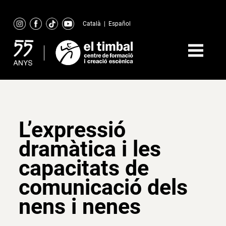
Skip
to
Català
|
Español
content
L’expressió
dramàtica i les
capacitats de
comunicació dels
nens i nenes