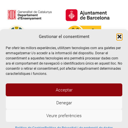
Gestionar el consentiment
Per oferir les millors experiències, utilitzem tecnologies com ara galetes per
emmagatzemar i/o accedir a la informació del dispositiu. Donar el
consentiment a aquestes tecnologies ens permetrà processar dades com
ara el comportament de navegació o identificadors únics en aquest lloc. No
consentir o retirar el consentiment, pot afectar negativament determinades
característiques i funcions.
Acceptar
Denegar
@2026 Escola de teatre El Timbal. Tots els drets reservats
Veure preferències
Avís Legal
Politica de Privacitat i de protecció de dades
Politica de Cookies