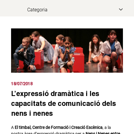
18/07/2018
L’expressió dramàtica i les
capacitats de comunicació dels
nens i nenes
A
El timbal, Centre de Formació i Creació Escènica
, a la
nostra àrea d’expressió dramàtica per a
Nens i Nenes entre