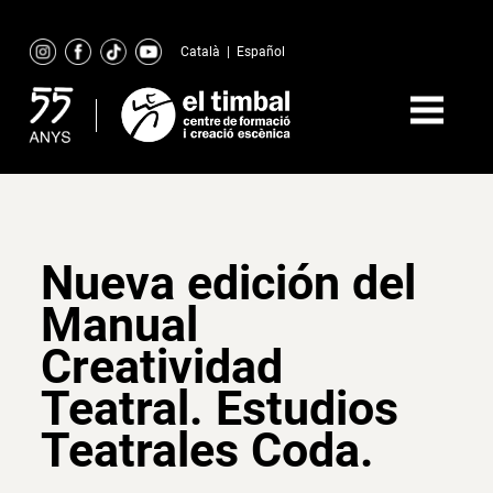
Skip
to
Català
|
Español
content
Nueva edición del
Manual
Creatividad
Teatral. Estudios
Teatrales Coda.