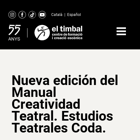
Skip
to
Català
|
Español
content
Nueva edición del
Manual
Creatividad
Teatral. Estudios
Teatrales Coda.