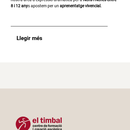
8 i 12 any
s apostem per un
aprenentatge vivencial.
Llegir més