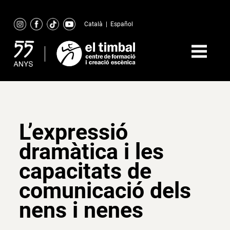
Skip
to
Català
|
Español
content
L’expressió
dramàtica i les
capacitats de
comunicació dels
nens i nenes