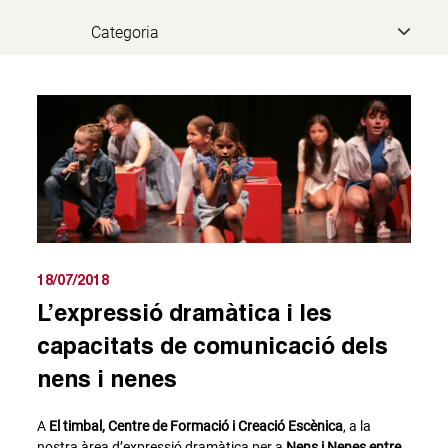
18/07/2018
L’expressió dramàtica i les
capacitats de comunicació dels
nens i nenes
A
El timbal, Centre de Formació i Creació Escènica
, a la
nostra àrea d’expressió dramàtica per a
Nens i Nenes entre