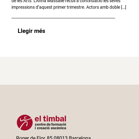
de les Arts. L’Anna Massallé recull a continuació les seves
impressions d’aquest primer trimestre. Actors amb doble […]
Llegir més
Roger de Flor, 85 08013 Barcelona