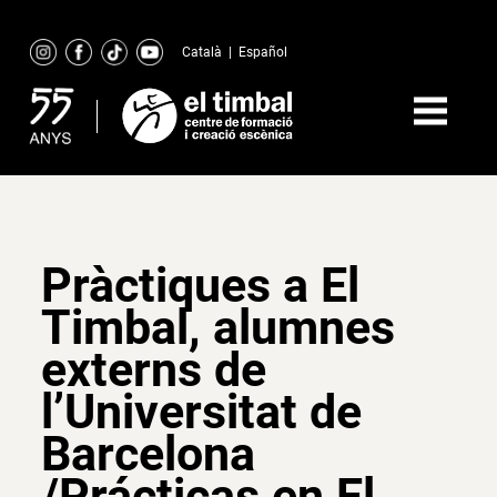
Skip
to
Català
|
Español
content
Pràctiques a El
Timbal, alumnes
externs de
l’Universitat de
Barcelona
/Prácticas en El